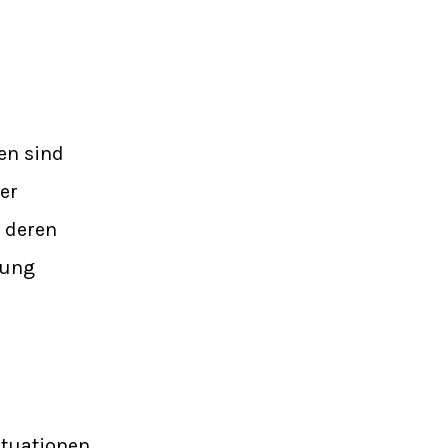
en sind
er
 deren
dung
ituationen