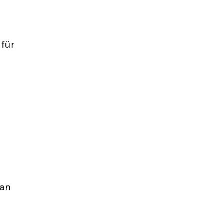
 für
 an