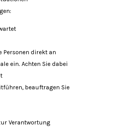
gen:
wartet
se Personen direkt an
le ein. Achten Sie dabei
t
itführen, beauftragen Sie
r zur Verantwortung