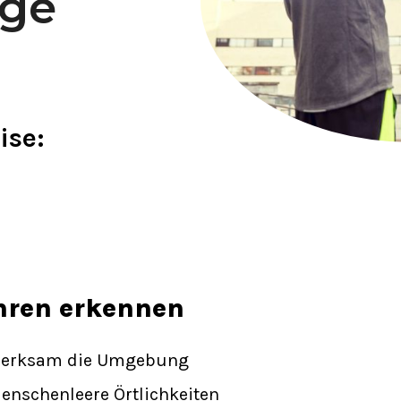
age
ise:
hren erkennen
merksam die Umgebung
enschenleere Örtlichkeiten